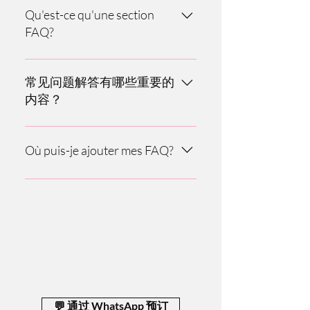
Qu'est-ce qu'une section
FAQ?
常见问题解答部分可用于快速解答企业
常见问题。例如，“Proposez-vous la
常见问题解答有哪些重要的
livraison？”、“Quelles sont vos heures
内容？
d'ouverture？”、“Comment puis-je
réserver un service？”。
常见问题解答非常适合访问者快速回答
有关客户企业的问题以及在客户网站上
Où puis-je ajouter mes FAQ?
获得最佳导航体验。
常见问题解答可在投票网站或移动 Wix
上的投票应用程序上导入页面。
准备好体验努鲁水疗了
吗？
立即预约
💬 通过 WhatsApp 预订