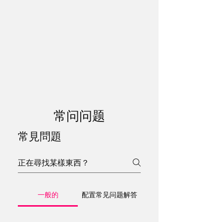
全新VIP按摩浴缸套房现已开放！
💬 通过 WhatsApp 预订，即可立即确认
努鲁水疗中
心
芭堤雅
常问问题
常見問題
一般的
配置常见问题解答